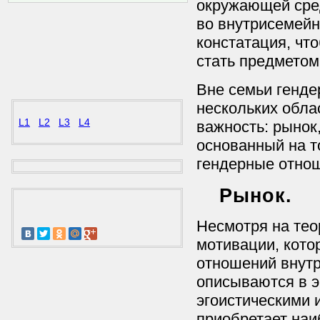
окружающей сред
во внутрисемейн
констатация, чт
стать предметом
Вне семьи генд
нескольких обла
L1
L2
L3
L4
важность: рынок
основанный на т
гендерные отнош
Рынок.
Несмотря на тео
мотивации, кото
отношений внутр
описываются в 
эгоистическими 
приобретает на