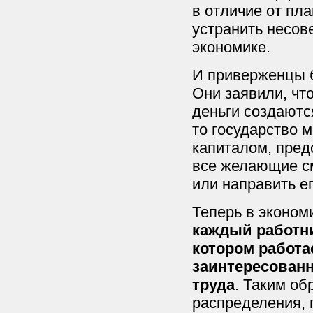
в отличие от пл
устранить несов
экономике.
И приверженцы б
Они заявили, чт
деньги создаютс
то государство 
капиталом, пред
все желающие см
или направить е
Теперь в эконом
каждый работни
котором работае
заинтересованн
труда
. Таким об
распределения,