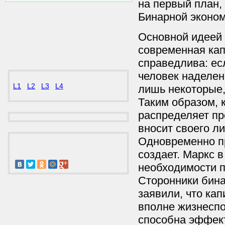
на первый план,
Бинарной эконом
Основной идеей 
современная кап
справедлива: е
человек наделен
L1
L2
L3
L4
лишь некоторые, 
Таким образом, 
распределяет пр
вносит своего л
Одновременно пр
создает. Маркс 
необходимости п
Сторонники бина
заявили, что ка
вполне жизнеспо
способна эффект